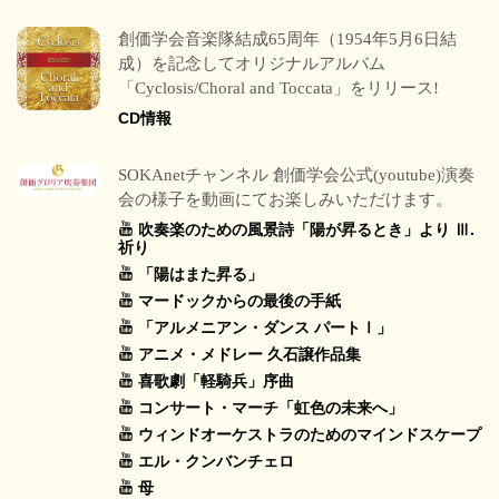
創価学会音楽隊結成65周年（1954年5月6日結
成）を記念してオリジナルアルバム
「Cyclosis/Choral and Toccata」をリリース!
CD情報
SOKAnetチャンネル 創価学会公式(youtube)演奏
会の様子を動画にてお楽しみいただけます。
吹奏楽のための風景詩「陽が昇るとき」より Ⅲ.
祈り
「陽はまた昇る」
マードックからの最後の手紙
「アルメニアン・ダンス パートⅠ」
アニメ・メドレー 久石譲作品集
喜歌劇「軽騎兵」序曲
コンサート・マーチ「虹色の未来へ」
ウィンドオーケストラのためのマインドスケープ
エル・クンバンチェロ
母