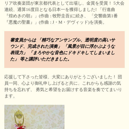
リア吹奏楽団が東京都代表として出場し、金賞を受賞！ 5大会
連続、通算16度目となる日本一を獲得しました! 「行進曲
『煌めきの朝』」(作曲 : 牧野圭吾)に続き、 「交響曲第1番
『悪魔の聖書』」(作曲 : J・M・デヴィッド)を演奏。
審査員からは 「精巧なアンサンブル、透明度の高いサ
ウンド、完成された演奏」 「風景が目に浮かぶような
表現力」 「まろやかな音色にドキドキしてしまいまし
た」 等と講評いただきました。
応援して下さった皆様、大変にありがとうございました！ 団
員一同、心より御礼申し上げると共に、これからも感謝の気
持ちを忘れず、 勇気と希望をお届けする音楽を奏でてまいり
ます。