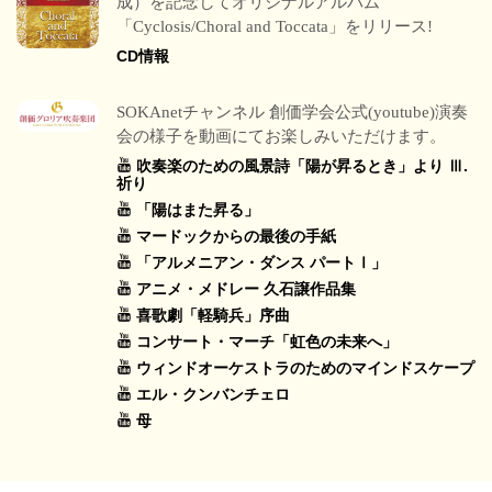
成）を記念してオリジナルアルバム
「Cyclosis/Choral and Toccata」をリリース!
CD情報
SOKAnetチャンネル 創価学会公式(youtube)演奏
会の様子を動画にてお楽しみいただけます。
吹奏楽のための風景詩「陽が昇るとき」より Ⅲ.
祈り
「陽はまた昇る」
マードックからの最後の手紙
「アルメニアン・ダンス パートⅠ」
アニメ・メドレー 久石譲作品集
喜歌劇「軽騎兵」序曲
コンサート・マーチ「虹色の未来へ」
ウィンドオーケストラのためのマインドスケープ
エル・クンバンチェロ
母