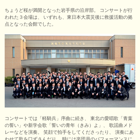
ちょうど桜が満開となった岩手県の沿岸部。 コンサートが行
われた３会場は、 いずれも、東日本大震災後に救援活動の拠
点となった会館でした。
コンサートでは「軽騎兵」序曲に続き、 東北の愛唱歌「青葉
の誓い」や新学会歌「誓いの青年（きみ）よ」、 歌謡曲メド
レーなどを演奏。 笑顔で拍手をしてくださったり、 演奏にあ
わせて歌を口ずさんだり、 時には楽団員のパフォーマンスに