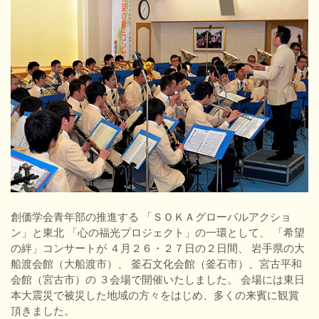
創価学会青年部の推進する 「ＳＯＫＡグローバルアクショ
ン」と東北 「心の福光プロジェクト」の一環として、 「希望
の絆」コンサートが ４月２６・２７日の２日間、 岩手県の大
船渡会館（大船渡市）、 釜石文化会館（釜石市）、宮古平和
会館（宮古市）の ３会場で開催いたしました。 会場には東日
本大震災で被災した地域の方々をはじめ、多くの来賓に観賞
頂きました。