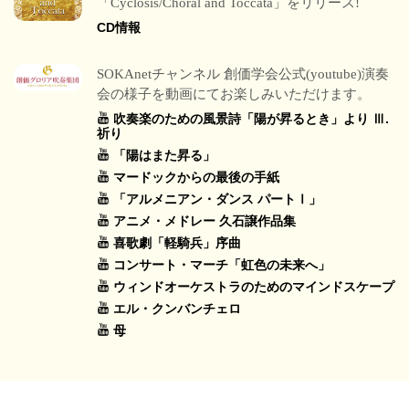
「Cyclosis/Choral and Toccata」をリリース!
CD情報
SOKAnetチャンネル 創価学会公式(youtube)演奏
会の様子を動画にてお楽しみいただけます。
吹奏楽のための風景詩「陽が昇るとき」より Ⅲ.
祈り
「陽はまた昇る」
マードックからの最後の手紙
「アルメニアン・ダンス パートⅠ」
アニメ・メドレー 久石譲作品集
喜歌劇「軽騎兵」序曲
コンサート・マーチ「虹色の未来へ」
ウィンドオーケストラのためのマインドスケープ
エル・クンバンチェロ
母